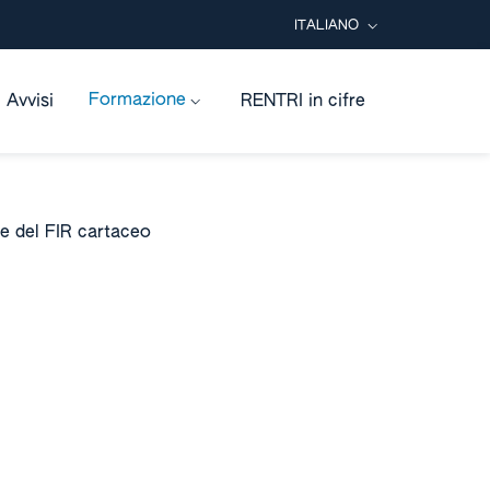
ITALIANO
SELEZIONE LINGUA: LINGUA
Formazione
Avvisi
RENTRI in cifre
ne del FIR cartaceo