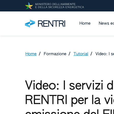
Home
News ed
Home
/
Formazione
/
Tutorial
/
Video: I 
Video: I servizi 
RENTRI per la v